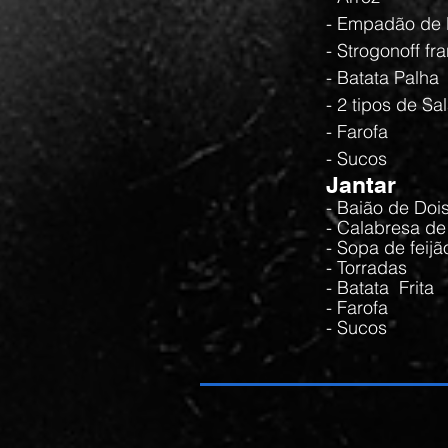
- Empadão de
- Strogonoff f
- Batata Palha
- 2 tipos de Sa
- Farofa
- Sucos
Jantar
- Baião de Doi
- Calabresa d
- Sopa de fei
- Torradas
- Batata Frita
- Farofa
- Sucos