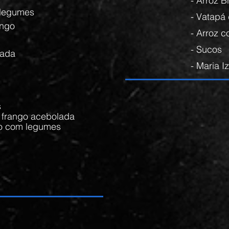
- Arroz B
 legumes
- Vatapá
rango
- Arroz 
- Sucos
lada
- Maria 
s
e frango acebolada
jão com legumes