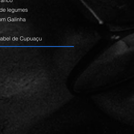
ranco
 de legumes
com Galinha
Izabel de Cupuaçu