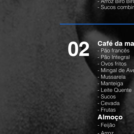
- Arroz Biro Bir
- Sucos combi
02
Café da m
- Pão francês
- Pão Integral
- Ovos fritos
- Mingal de Av
- Mussarela
- Manteiga
- Leite Quente
- Sucos
- Cevada
- Frutas
Almoço
- Feijão
- Arroz