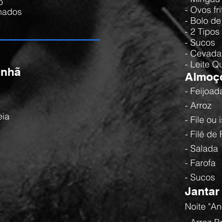
o
- Ovos fri
nados
- Bolo d
- 2 Tipos
- Sucos
- Cevada
- Leite Q
anhã
Almoç
- Feijoad
- Arroz
eia
- File ou 
- Filé d
- Salada
- Farofa
- Sucos
Jantar
Noite "A