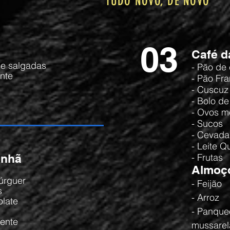
TUDO NOVO, DE NOVO
03
Café 
 e salgadas
- Pão de
nte
- Pão Fr
- Cuscuz
- Bolo d
- Ovos m
- Sucos
- Cevada
- Leite Q
anhã
- Frutas
Almoç
úrguer
- Feijão
s
- Arroz
olate
- Panque
ente
mussarel