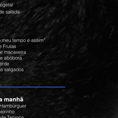
vegetal
 de salada
o meu tempo é assim”
e Frutas
de macaxeira
de abóbora
verde
s e salgados
s
da manhã
e Hambúrguer
seirinho
 de Tapioca