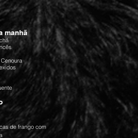
da manhã
 chá
ancês
e Cenoura
exidos
uente
o
cas de frango com
a