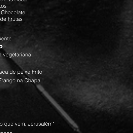
tos
e Chocolate
 de Frutas
uente
o
a vegetariana
isca de peixe Frito
e Frango na Chapa
no que vem, Jerusalém"