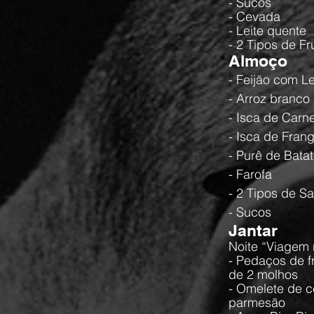
- Sucos
- Cevada
- Leite quente
- 2 Tipos de Fr
Almoço
- Feijão com 
- Arroz branco
- Isca de Carn
- Isca de Fran
- Purê de Bata
- Farofa
- 2 Tipos de S
- Sucos
Jantar
Noite “Viagem
- Pedaços de f
de 2 molhos
- Omelete de c
parmesão