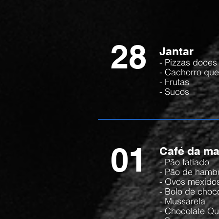
28
Jantar
-
Pizzas doces
- Cachorro que
- Frutas
- Sucos
01
Café da m
- Pão fatiado
- Pão de hamb
- Ovos mexido
- Bolo de choc
- Mussarela
- Chocolate Qu