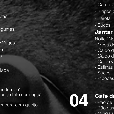
- Carne 
- 2 tipos
utas
- Farofa
- Sucos
Legumes
Jantar
Noite “N
e Vegetal
- Mesa d
go
- Caldo 
- Caldo 
ta
- Caldo 
- Esfirra
alada
- Sucos
- Pipoca
 no tempo”
04
rango frito com opção
Café 
- Pão d
enoura com queijo
- Pão ca
- Mingau